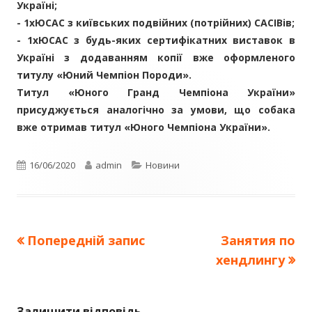
Україні;
- 1хЮСАС з київських подвійних (потрійних) САСІВів;
- 1хЮСАС з будь-яких сертифікатних виставок в
Україні з додаванням копії вже оформленого
титулу «Юний Чемпіон Породи».
Титул «Юного Гранд Чемпіона України»
присуджується аналогічно за умови, що собака
вже отримав титул «Юного Чемпіона України».
Опубліковано
Автор
Категорії
16/06/2020
admin
Новини
Попередня
Наступна
Попередній запис
Занятия по
Навігація
стаття:
стаття:
хендлингу
записів
Залишити відповідь