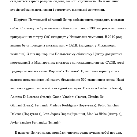
складається з трьох розділів: слідова, захист і слухняність. По закінченню
курсів собаки здають іспити і отримують відповідні документи.
Щорічно Полтавський обласний Центр собаківництва проводить виставки
собак. Спочатку це були виставки обласного рівня, з 1995-го року- виставки з
присудженням титулу САС (кандидат у Національні чемпіони). В 2010 році
вперше була проведена виставка рангу САСІВ (кандидат у Міжнародні
чемпіони). З тих пір щорічно Полтавському обласному Центру довіряється
проведення 2-х Міжнародних виставок з присудженням титулу САСІВ, котрі
традиційно носять назви "Ворскла" і "Полтава". Ці виставки користуються
великою популярністю і збирають більш ніж по 500 експонентів кожна. Наші
виставки судили такі всесвітньо відомі експерти: Francesco Cochetti (Італія),
Antonio Di Lorenzo (Італія), Guido Vandoni (Італія), Claudio De
Giuliani (Італія), Fernando Madeira Rodrigues (Португалія), Pedro Sanches
Delerue (Португалія), Jean-Jaques Dupas (Франція), Monika Blaha (Австрія),
Javier Sanchez Fernandez (Іспанія).
В нашому Центрі можна придбати чистопородне цуценя любої породи,