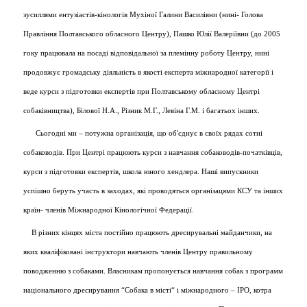
зусиллями ентузіастів-кінологів Мухіної Галини Василівни (нині- Голова
Правління Полтавського обласного Центру), Пашко Юлії Валеріївни (до 2005
гоку працювала на посаді відповідальної за племінну роботу Центру, нині
продовжує громадську діяльність в якості експерта міжнародної категорії і
веде курси з підготовки експертів при Полтавському обласному Центрі
собаківництва), Білової Н.А., Різник М.Г., Левіна Г.М. і багатьох інших.
Сьогодні ми – потужна організація, що об'єднує в своїх рядах сотні
собаководів. При Центрі працюють курси з навчання собаководів-початківців,
курси з підготовки експертів, школа юного хендлера. Наші випускники
успішно беруть участь в заходах, які проводяться організацями КСУ та інших
країн- членів Міжнародної Кінологічної Федерації.
В різних кінцях міста постійно працюють дресирувальні майданчики, на
яких кваліфіковані інструктори навчають членів Центру правильному
поводженню з собаками. Власникам пропонується навчання собак з программ
національного дресирування “Собака в місті“ і міжнародного – IPO, котра