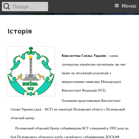
Пошук:
Головне
Меню
меню
Перейти
Полтавський обласний центр
Полтавський обласний центр собаківництва
до
Історія
собаківництва
контенту
Кінологічна Спілка України
– єдина
громадська українська організація, що має
право на легалізацію родоводів з
використанням символіки Міжнародної
Кінологічної Федерації (FCI).
Основним представником Кінологічної
Спілки України (далі – КСУ) на території Полтавської області є Полтавський
обласний центр.
Полтавський обласний Центр собаківництва КСУ утворений в 1992 році на
базі Полтавського обласного клубу службового собаківництва ДОСААФ