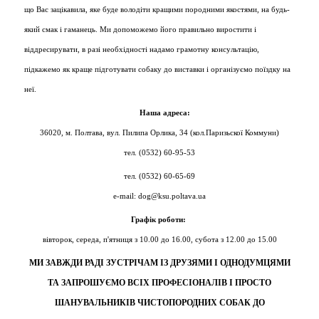
що Вас зацікавила, яке буде володіти кращими породними якостями, на будь-
який смак і гаманець. Ми допоможемо його правильно виростити і
віддресирувати, в разі необхідності надамо грамотну консультацію,
підкажемо як краще підготувати собаку до виставки і організуємо поїздку на
неї.
Наша адреса:
36020, м. Полтава, вул. Пилипа Орлика, 34 (кол.Паризьскої Коммуни)
тел. (0532) 60-95-53
тел. (0532) 60-65-69
e-mail: dog@ksu.poltava.ua
Графік роботи:
вівторок, середа, п'ятниця з 10.00 до 16.00, субота з 12.00 до 15.00
МИ ЗАВЖДИ РАДІ ЗУСТРІЧАМ ІЗ ДРУЗЯМИ І ОДНОДУМЦЯМИ
ТА ЗАПРОШУЄМО ВСІХ ПРОФЕСІОНАЛІВ І ПРОСТО
ШАНУВАЛЬНИКІВ ЧИСТОПОРОДНИХ СОБАК ДО