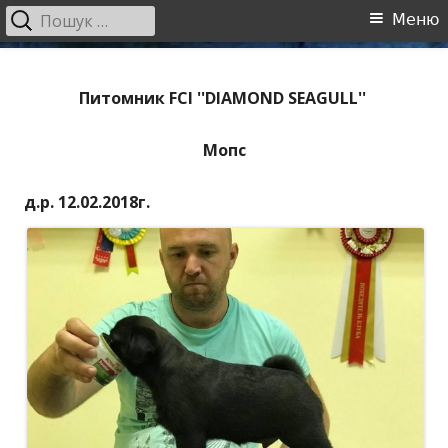
Пошук:
Головне
Меню
меню
Перейти
Полтавський обласний центр
Полтавський обласний центр собаківництва
до
Питомник FCI ''DIAMOND SEAGULL''
собаківництва
контенту
Мопс
д.р. 12.02.2018г.