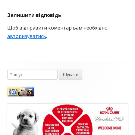
стаття:
стаття:
записів
Залишити відповідь
Щоб відправити коментар вам необхідно
авторизуватись
.
Пошук:
Головний
сайдбар