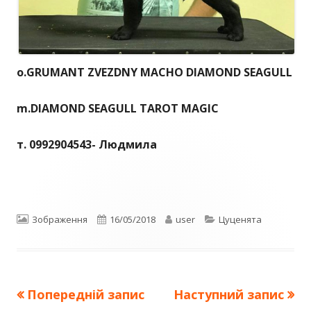
о.GRUMANT ZVEZDNY MACHO DIAMOND SEAGULL
m.DIAMOND SEAGULL TAROT MAGIC
т. 0992904543- Людмила
Формат
Опубліковано
Автор
Категорії
Зображення
16/05/2018
user
Цуценята
Попередня
Наступна
Попередній запис
Наступний запис
Навігація